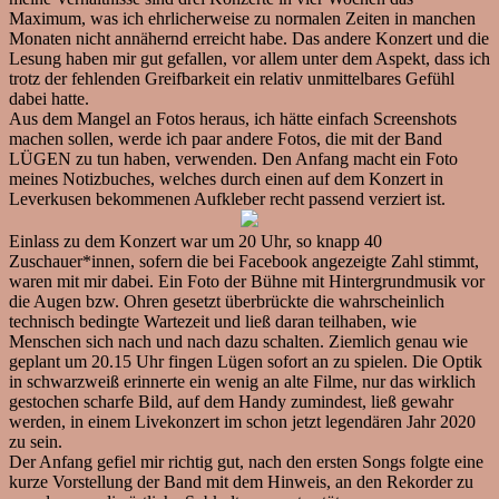
Maximum, was ich ehrlicherweise zu normalen Zeiten in manchen
Monaten nicht annähernd erreicht habe. Das andere Konzert und die
Lesung haben mir gut gefallen, vor allem unter dem Aspekt, dass ich
trotz der fehlenden Greifbarkeit ein relativ unmittelbares Gefühl
dabei hatte.
Aus dem Mangel an Fotos heraus, ich hätte einfach Screenshots
machen sollen, werde ich paar andere Fotos, die mit der Band
LÜGEN zu tun haben, verwenden. Den Anfang macht ein Foto
meines Notizbuches, welches durch einen auf dem Konzert in
Leverkusen bekommenen Aufkleber recht passend verziert ist.
Einlass zu dem Konzert war um 20 Uhr, so knapp 40
Zuschauer*innen, sofern die bei Facebook angezeigte Zahl stimmt,
waren mit mir dabei. Ein Foto der Bühne mit Hintergrundmusik vor
die Augen bzw. Ohren gesetzt überbrückte die wahrscheinlich
technisch bedingte Wartezeit und ließ daran teilhaben, wie
Menschen sich nach und nach dazu schalten. Ziemlich genau wie
geplant um 20.15 Uhr fingen Lügen sofort an zu spielen. Die Optik
in schwarzweiß erinnerte ein wenig an alte Filme, nur das wirklich
gestochen scharfe Bild, auf dem Handy zumindest, ließ gewahr
werden, in einem Livekonzert im schon jetzt legendären Jahr 2020
zu sein.
Der Anfang gefiel mir richtig gut, nach den ersten Songs folgte eine
kurze Vorstellung der Band mit dem Hinweis, an den Rekorder zu