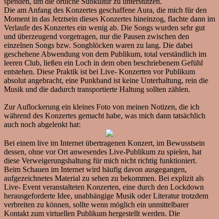
spenden, um die örtliche Subkultur zu unterstützen.
Die am Anfang des Konzertes geschaffene Aura, die mich für den
Moment in das Jetztsein dieses Konzertes hineinzog, flachte dann im
Verlaufe des Konzertes ein wenig ab. Die Songs wurden sehr gut
und überzeugend vorgetragen, nur die Pausen zwischen den
einzelnen Songs bzw. Songblöcken waren zu lang. Die dabei
geschehene Abwendung von dem Publikum, total verständlich im
leeren Club, ließen ein Loch in dem oben beschriebenem Gefühl
entstehen. Diese Praktik ist bei Live- Konzerten vor Publikum
absolut angebracht, eine Punkband ist keine Unterhaltung, rein die
Musik und die dadurch transportierte Haltung sollten zählen.
Zur Auflockerung ein kleines Foto von meinen Notizen, die ich
während des Konzertes gemacht habe, was mich dann tatsächlich
auch noch abgelenkt hat:
Bei einem live im Internet übertragenen Konzert, im Bewusstsein
dessen, ohne vor Ort anwesendes Live-Publikum zu spielen, hat
diese Verweigerungshaltung für mich nicht richtig funktioniert.
Beim Schauen im Internet wird häufig davon ausgegangen,
aufgezeichnetes Material zu sehen zu bekommen. Bei explizit als
Live- Event veranstalteten Konzerten, eine durch den Lockdown
herausgeforderte Idee, unabhängige Musik oder Literatur trotzdem
verbreiten zu können, sollte wenn möglich ein unmittelbarer
Kontakt zum virtuellen Publikum hergestellt werden. Die