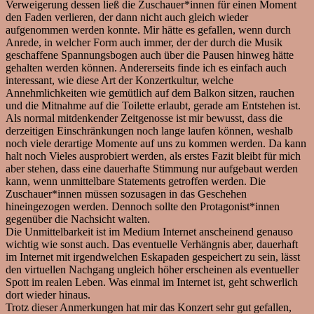
Verweigerung dessen ließ die Zuschauer*innen für einen Moment
den Faden verlieren, der dann nicht auch gleich wieder
aufgenommen werden konnte. Mir hätte es gefallen, wenn durch
Anrede, in welcher Form auch immer, der der durch die Musik
geschaffene Spannungsbogen auch über die Pausen hinweg hätte
gehalten werden können. Andererseits finde ich es einfach auch
interessant, wie diese Art der Konzertkultur, welche
Annehmlichkeiten wie gemütlich auf dem Balkon sitzen, rauchen
und die Mitnahme auf die Toilette erlaubt, gerade am Entstehen ist.
Als normal mitdenkender Zeitgenosse ist mir bewusst, dass die
derzeitigen Einschränkungen noch lange laufen können, weshalb
noch viele derartige Momente auf uns zu kommen werden. Da kann
halt noch Vieles ausprobiert werden, als erstes Fazit bleibt für mich
aber stehen, dass eine dauerhafte Stimmung nur aufgebaut werden
kann, wenn unmittelbare Statements getroffen werden. Die
Zuschauer*innen müssen sozusagen in das Geschehen
hineingezogen werden. Dennoch sollte den Protagonist*innen
gegenüber die Nachsicht walten.
Die Unmittelbarkeit ist im Medium Internet anscheinend genauso
wichtig wie sonst auch. Das eventuelle Verhängnis aber, dauerhaft
im Internet mit irgendwelchen Eskapaden gespeichert zu sein, lässt
den virtuellen Nachgang ungleich höher erscheinen als eventueller
Spott im realen Leben. Was einmal im Internet ist, geht schwerlich
dort wieder hinaus.
Trotz dieser Anmerkungen hat mir das Konzert sehr gut gefallen,