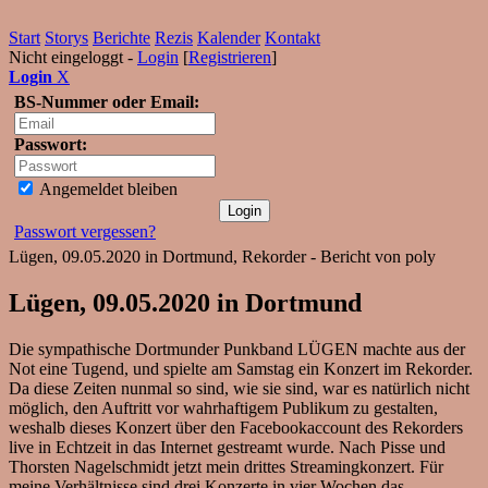
Start
Storys
Berichte
Rezis
Kalender
Kontakt
Nicht eingeloggt -
Login
[
Registrieren
]
Login
X
BS-Nummer oder Email:
Passwort:
Angemeldet bleiben
Passwort vergessen?
Lügen, 09.05.2020 in Dortmund, Rekorder - Bericht von poly
Lügen, 09.05.2020 in Dortmund
Die sympathische Dortmunder Punkband LÜGEN machte aus der
Not eine Tugend, und spielte am Samstag ein Konzert im Rekorder.
Da diese Zeiten nunmal so sind, wie sie sind, war es natürlich nicht
möglich, den Auftritt vor wahrhaftigem Publikum zu gestalten,
weshalb dieses Konzert über den Facebookaccount des Rekorders
live in Echtzeit in das Internet gestreamt wurde. Nach Pisse und
Thorsten Nagelschmidt jetzt mein drittes Streamingkonzert. Für
meine Verhältnisse sind drei Konzerte in vier Wochen das