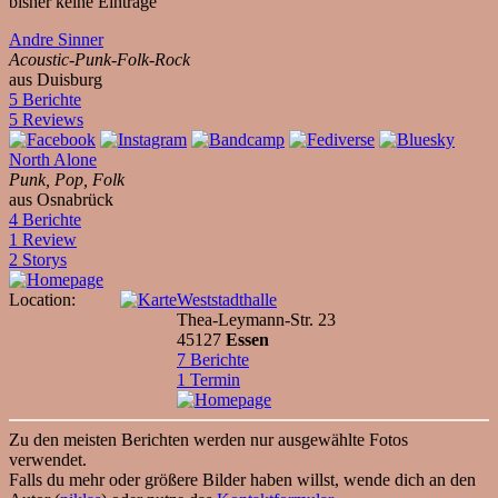
bisher keine Einträge
Andre Sinner
Acoustic-Punk-Folk-Rock
aus Duisburg
5 Berichte
5 Reviews
North Alone
Punk, Pop, Folk
aus Osnabrück
4 Berichte
1 Review
2 Storys
Location:
Weststadthalle
Thea-Leymann-Str. 23
45127
Essen
7 Berichte
1 Termin
Zu den meisten Berichten werden nur ausgewählte Fotos
verwendet.
Falls du mehr oder größere Bilder haben willst, wende dich an den