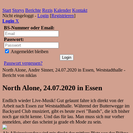
Start
Storys
Berichte
Rezis
Kalender
Kontakt
Nicht eingeloggt -
Login
[
Registrieren
]
Login
X
BS-Nummer oder Email:
Passwort:
Angemeldet bleiben
Passwort vergessen?
North Alone, Andre Sinner, 24.07.2020 in Essen, Weststadthalle -
Bericht von niklas
North Alone, 24.07.2020 in Essen
Endlich wieder Live-Musik! Gut gelaunt fahre ich direkt von der
Arbeit nach Essen zur Weststadthalle. Während der Butterwegge im
Backyard Club musiziert, gibt es heute zwei "Bands", die ich bisher
noch gar nicht kenne. Und das für lau. Man muss sich nur vorher
anmelden, aber das scheint ja grade eh Mode zu sein.