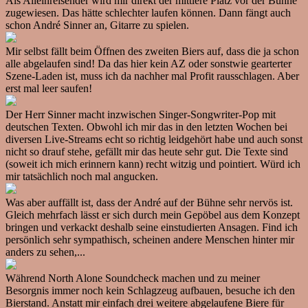
Als Alleinreisender wird mir direkt der mittlere Platz vor der Bühne
zugewiesen. Das hätte schlechter laufen können. Dann fängt auch
schon André Sinner an, Gitarre zu spielen.
Mir selbst fällt beim Öffnen des zweiten Biers auf, dass die ja schon
alle abgelaufen sind! Da das hier kein AZ oder sonstwie gearterter
Szene-Laden ist, muss ich da nachher mal Profit rausschlagen. Aber
erst mal leer saufen!
Der Herr Sinner macht inzwischen Singer-Songwriter-Pop mit
deutschen Texten. Obwohl ich mir das in den letzten Wochen bei
diversen Live-Streams echt so richtig leidgehört habe und auch sonst
nicht so drauf stehe, gefällt mir das heute sehr gut. Die Texte sind
(soweit ich mich erinnern kann) recht witzig und pointiert. Würd ich
mir tatsächlich noch mal angucken.
Was aber auffällt ist, dass der André auf der Bühne sehr nervös ist.
Gleich mehrfach lässt er sich durch mein Gepöbel aus dem Konzept
bringen und verkackt deshalb seine einstudierten Ansagen. Find ich
persönlich sehr sympathisch, scheinen andere Menschen hinter mir
anders zu sehen,...
Während North Alone Soundcheck machen und zu meiner
Besorgnis immer noch kein Schlagzeug aufbauen, besuche ich den
Bierstand. Anstatt mir einfach drei weitere abgelaufene Biere für