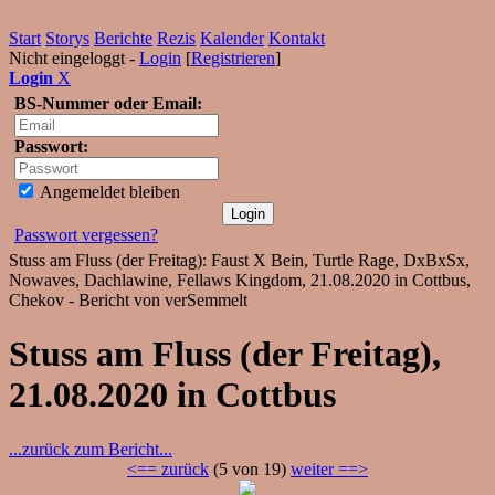
Start
Storys
Berichte
Rezis
Kalender
Kontakt
Nicht eingeloggt -
Login
[
Registrieren
]
Login
X
BS-Nummer oder Email:
Passwort:
Angemeldet bleiben
Passwort vergessen?
Stuss am Fluss (der Freitag): Faust X Bein, Turtle Rage, DxBxSx,
Nowaves, Dachlawine, Fellaws Kingdom, 21.08.2020 in Cottbus,
Chekov - Bericht von verSemmelt
Stuss am Fluss (der Freitag),
21.08.2020 in Cottbus
...zurück zum Bericht...
<== zurück
(5 von 19)
weiter ==>