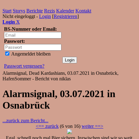
Start
Storys
Berichte
Rezis
Kalender
Kontakt
Nicht eingeloggt -
Login
[
Registrieren
]
Login
X
BS-Nummer oder Email:
Passwort:
Angemeldet bleiben
Passwort vergessen?
Alarmsignal, Dead Kardashians, 03.07.2021 in Osnabrück,
HafenSommer - Bericht von niklas
Alarmsignal, 03.07.2021 in
Osnabrück
...zurück zum Bericht...
<== zurück
(6 von 16)
weiter ==>
Egal, schnell noch mal Bier sichern. Inzwischen sind wir so weit,