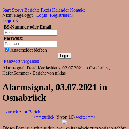
Start
Storys
Berichte
Rezis
Kalender
Kontakt
Nicht eingeloggt -
Login
[
Registrieren
]
Login
X
BS-Nummer oder Email:
Passwort:
Angemeldet bleiben
Passwort vergessen?
Alarmsignal, Dead Kardashians, 03.07.2021 in Osnabrück,
HafenSommer - Bericht von niklas
Alarmsignal, 03.07.2021 in
Osnabrück
...zurück zum Bericht...
<== zurück
(9 von 16)
weiter ==>
Dieses Foto ist auch nur drin, weil es irgendwie zum vorigen gehört.