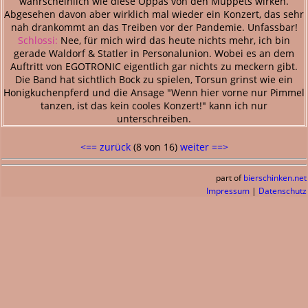
wahrscheinlich wie diese Oppas von den Muppets wirken.
Abgesehen davon aber wirklich mal wieder ein Konzert, das sehr
nah drankommt an das Treiben vor der Pandemie. Unfassbar!
Schlossi:
Nee, für mich wird das heute nichts mehr, ich bin
gerade Waldorf & Statler in Personalunion. Wobei es an dem
Auftritt von EGOTRONIC eigentlich gar nichts zu meckern gibt.
Die Band hat sichtlich Bock zu spielen, Torsun grinst wie ein
Honigkuchenpferd und die Ansage "Wenn hier vorne nur Pimmel
tanzen, ist das kein cooles Konzert!" kann ich nur
unterschreiben.
<== zurück
(8 von 16)
weiter ==>
part of
bierschinken.net
Impressum
|
Datenschutz