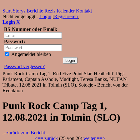
Start
Storys
Berichte
Rezis
Kalender
Kontakt
Nicht eingeloggt -
Login
[
Registrieren
]
Login
X
BS-Nummer oder Email:
Passwort:
Angemeldet bleiben
Passwort vergessen?
Punk Rock Camp Tag 1: Red Five Point Star, Heathcliff, Pigs
Parlament, Captain Asshole, Mudfight, Teresa Banks, NUFAN
Tribute, 12.08.2021 in Tolmin (SLO), Sotocje - Bericht von der
Redaktion
Punk Rock Camp Tag 1,
12.08.2021 in Tolmin (SLO)
...zurück zum Bericht...
<== zurück
(25 von 26)
weiter ==>