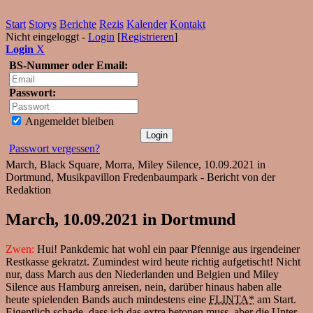
Start
Storys
Berichte
Rezis
Kalender
Kontakt
Nicht eingeloggt -
Login
[
Registrieren
]
Login
X
BS-Nummer oder Email:
Passwort:
Angemeldet bleiben
Passwort vergessen?
March, Black Square, Morra, Miley Silence, 10.09.2021 in
Dortmund, Musikpavillon Fredenbaumpark - Bericht von der
Redaktion
March, 10.09.2021 in Dortmund
Zwen:
Hui! Pankdemic hat wohl ein paar Pfennige aus irgendeiner
Restkasse gekratzt. Zumindest wird heute richtig aufgetischt! Nicht
nur, dass March aus den Niederlanden und Belgien und Miley
Silence aus Hamburg anreisen, nein, darüber hinaus haben alle
heute spielenden Bands auch mindestens eine
FLINTA*
am Start.
Eigentlich schade, dass ich das extra betonen muss, aber die Unter-