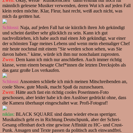
Zwen:
Okay, werde "Rumkreischen" dann erstmal nur noch für
männlich gelesene Musiker verwenden, deren Wut ich auf jeden Fall
klein reden möchte. Klar, Fleur, hast recht, weiß auch nicht, was
mich da geritten hat.
Schlossi:
Naja, auf jeden Fall hat sie kürzlich ihren Job gekündigt
und scheint darüber sehr glücklich zu sein. Kann ich gut
nachvollziehen, ich habe auch mal einen Job gekündigt, war einer
der schönsten Tage meines Lebens und wenn mein ehemaliger Chef
mir heute nochmal mit einem "Sie werden schon sehen, was Sie
davon haben." käme, würde ich ihm nur nonchalant zuprosten.
Zwen:
Dem kann ich mich nur anschließen. Auch immer richtig
klasse, wenn einem besagte Chef*innen die letzten Drecksjobs als
das ganz große Los verkaufen.
Schlossi:
Ansonsten schließe ich mich meinen Mitschreibenden an,
coole Show, gute Musik, macht Spaß da zuzuschauen.
Zwen:
Hätte auch fast ein richtig cooles Poserinnen-Foto
geschossen, aber leider habe ich den Auslöser gedrückt ohne, dass
die Kamera überhaupt eingeschaltet war. Profi-Fotograf!
niklas:
BLACK SQUARE sind dann wieder etwas sperriger.
Musikalisch geht es in Richtung Deutschpunk, aber der Schrei-
Gesang offenbart doch eine gewisse Affinität zu HC- und Crust-
Punk. Ansagen und Texte passen da politisch auch einwandfrei.