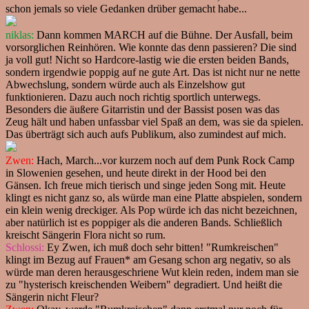
schon jemals so viele Gedanken drüber gemacht habe...
niklas:
Dann kommen MARCH auf die Bühne. Der Ausfall, beim
vorsorglichen Reinhören. Wie konnte das denn passieren? Die sind
ja voll gut! Nicht so Hardcore-lastig wie die ersten beiden Bands,
sondern irgendwie poppig auf ne gute Art. Das ist nicht nur ne nette
Abwechslung, sondern würde auch als Einzelshow gut
funktionieren. Dazu auch noch richtig sportlich unterwegs.
Besonders die äußere Gitarristin und der Bassist posen was das
Zeug hält und haben unfassbar viel Spaß an dem, was sie da spielen.
Das überträgt sich auch aufs Publikum, also zumindest auf mich.
Zwen:
Hach, March...vor kurzem noch auf dem Punk Rock Camp
in Slowenien gesehen, und heute direkt in der Hood bei den
Gänsen. Ich freue mich tierisch und singe jeden Song mit. Heute
klingt es nicht ganz so, als würde man eine Platte abspielen, sondern
ein klein wenig dreckiger. Als Pop würde ich das nicht bezeichnen,
aber natürlich ist es poppiger als die anderen Bands. Schließlich
kreischt Sängerin Flora nicht so rum.
Schlossi:
Ey Zwen, ich muß doch sehr bitten! "Rumkreischen"
klingt im Bezug auf Frauen* am Gesang schon arg negativ, so als
würde man deren herausgeschriene Wut klein reden, indem man sie
zu "hysterisch kreischenden Weibern" degradiert. Und heißt die
Sängerin nicht Fleur?