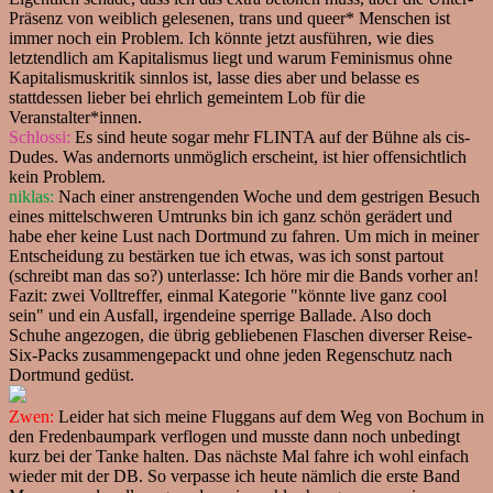
Präsenz von weiblich gelesenen, trans und queer* Menschen ist
immer noch ein Problem. Ich könnte jetzt ausführen, wie dies
letztendlich am Kapitalismus liegt und warum Feminismus ohne
Kapitalismuskritik sinnlos ist, lasse dies aber und belasse es
stattdessen lieber bei ehrlich gemeintem Lob für die
Veranstalter*innen.
Schlossi:
Es sind heute sogar mehr FLINTA auf der Bühne als cis-
Dudes. Was andernorts unmöglich erscheint, ist hier offensichtlich
kein Problem.
niklas:
Nach einer anstrengenden Woche und dem gestrigen Besuch
eines mittelschweren Umtrunks bin ich ganz schön gerädert und
habe eher keine Lust nach Dortmund zu fahren. Um mich in meiner
Entscheidung zu bestärken tue ich etwas, was ich sonst partout
(schreibt man das so?) unterlasse: Ich höre mir die Bands vorher an!
Fazit: zwei Volltreffer, einmal Kategorie "könnte live ganz cool
sein" und ein Ausfall, irgendeine sperrige Ballade. Also doch
Schuhe angezogen, die übrig gebliebenen Flaschen diverser Reise-
Six-Packs zusammengepackt und ohne jeden Regenschutz nach
Dortmund gedüst.
Zwen:
Leider hat sich meine Fluggans auf dem Weg von Bochum in
den Fredenbaumpark verflogen und musste dann noch unbedingt
kurz bei der Tanke halten. Das nächste Mal fahre ich wohl einfach
wieder mit der DB. So verpasse ich heute nämlich die erste Band