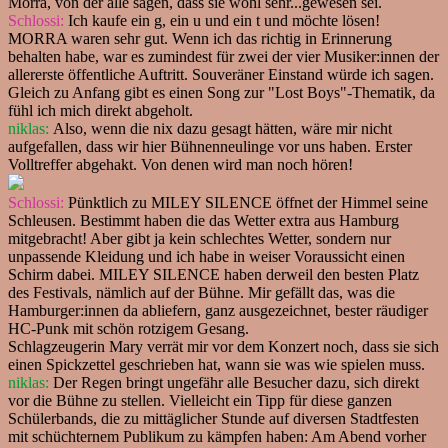
Morra, von der alle sagen, dass sie wohl sehr...gewesen sei.
Schlossi:
Ich kaufe ein g, ein u und ein t und möchte lösen!
MORRA waren sehr gut. Wenn ich das richtig in Erinnerung
behalten habe, war es zumindest für zwei der vier Musiker:innen der
allererste öffentliche Auftritt. Souveräner Einstand würde ich sagen.
Gleich zu Anfang gibt es einen Song zur "Lost Boys"-Thematik, da
fühl ich mich direkt abgeholt.
niklas:
Also, wenn die nix dazu gesagt hätten, wäre mir nicht
aufgefallen, dass wir hier Bühnenneulinge vor uns haben. Erster
Volltreffer abgehakt. Von denen wird man noch hören!
Schlossi:
Pünktlich zu MILEY SILENCE öffnet der Himmel seine
Schleusen. Bestimmt haben die das Wetter extra aus Hamburg
mitgebracht! Aber gibt ja kein schlechtes Wetter, sondern nur
unpassende Kleidung und ich habe in weiser Voraussicht einen
Schirm dabei. MILEY SILENCE haben derweil den besten Platz
des Festivals, nämlich auf der Bühne. Mir gefällt das, was die
Hamburger:innen da abliefern, ganz ausgezeichnet, bester räudiger
HC-Punk mit schön rotzigem Gesang.
Schlagzeugerin Mary verrät mir vor dem Konzert noch, dass sie sich
einen Spickzettel geschrieben hat, wann sie was wie spielen muss.
niklas:
Der Regen bringt ungefähr alle Besucher dazu, sich direkt
vor die Bühne zu stellen. Vielleicht ein Tipp für diese ganzen
Schülerbands, die zu mittäglicher Stunde auf diversen Stadtfesten
mit schüchternem Publikum zu kämpfen haben: Am Abend vorher