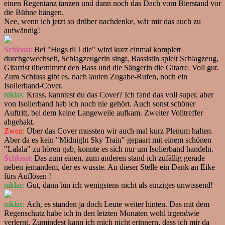
einen Regentanz tanzen und dann noch das Dach vom Bierstand vor
die Bühne hängen.
Nee, wenn ich jetzt so drüber nachdenke, wär mir das auch zu
aufwändig!
Schlossi:
Bei "Hugs til I die" wird kurz einmal komplett
durchgewechselt, Schlagzeugerin singt, Bassistin spielt Schlagzeug,
Gitarrist übernimmt den Bass und die Sängerin die Gitarre. Voll gut.
Zum Schluss gibt es, nach lauten Zugabe-Rufen, noch ein
Isolierband-Cover.
niklas:
Krass, kanntest du das Cover? Ich fand das voll super, aber
von Isolierband hab ich noch nie gehört. Auch sonst schöner
Auftritt, bei dem keine Langeweile aufkam. Zweiter Volltreffer
abgehakt.
Zwen:
Über das Cover mussten wir auch mal kurz Plenum halten.
Aber da es kein "Midnight Sky Train" gepaart mit einem schönen
"Lalala" zu hören gab, konnte es sich nur um Isolierband handeln.
Schlossi:
Das zum einen, zum anderen stand ich zufällig gerade
neben jemandem, der es wusste. An dieser Stelle ein Dank an Eike
fürs Auflösen !
niklas:
Gut, dann bin ich wenigstens nicht als einziges unwissend!
niklas:
Ach, es standen ja doch Leute weiter hinten. Das mit dem
Regenschutz habe ich in den letzten Monaten wohl irgendwie
verlernt. Zumindest kann ich mich nicht erinnern, dass ich mir da