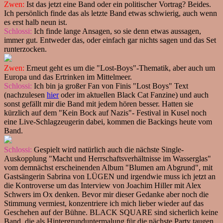
Zwen:
Ist das jetzt eine Band oder ein politischer Vortrag? Beides.
Ich persönlich finde das als letzte Band etwas schwierig, auch wenn
es erst halb neun ist.
Schlossi:
Ich finde lange Ansagen, so sie denn etwas aussagen,
immer gut. Entweder das, oder einfach gar nichts sagen und das Set
runterzocken.
Zwen:
Erneut geht es um die "Lost-Boys"-Thematik, aber auch um
Europa und das Ertrinken im Mittelmeer.
Schlossi:
Ich bin ja großer Fan von Finis "Lost Boys" Text
(nachzulesen
hier
oder im aktuellen Black Cat Fanzine) und auch
sonst gefällt mir die Band mit jedem hören besser. Hatten sie
kürzlich auf dem "Kein Bock auf Nazis"- Festival in Kusel noch
eine Live-Schlagzeugerin dabei, kommen die Backings heute vom
Band.
Schlossi:
Gespielt wird natürlich auch die nächste Single-
Auskopplung "Macht und Herrschaftsverhältnisse im Wasserglas"
vom demnächst erscheinenden Album "Blumen am Abgrund", mit
Gastsängerin Sabrina von LÜGEN und irgendwie muss ich jetzt an
die Kontroverse um das Interview von Joachim Hiller mit Alex
Schwers im Ox denken. Bevor mir dieser Gedanke aber noch die
Stimmung vermiest, konzentriere ich mich lieber wieder auf das
Geschehen auf der Bühne. BLACK SQUARE sind sicherlich keine
Band, die als Hintergrunduntermalung für die nächste Party taugen,