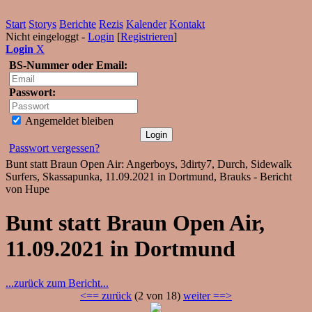
Start
Storys
Berichte
Rezis
Kalender
Kontakt
Nicht eingeloggt -
Login
[
Registrieren
]
Login
X
BS-Nummer oder Email:
Passwort:
Angemeldet bleiben
Passwort vergessen?
Bunt statt Braun Open Air: Angerboys, 3dirty7, Durch, Sidewalk
Surfers, Skassapunka, 11.09.2021 in Dortmund, Brauks - Bericht
von Hupe
Bunt statt Braun Open Air,
11.09.2021 in Dortmund
...zurück zum Bericht...
<== zurück
(2 von 18)
weiter ==>