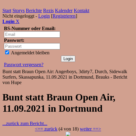
Start
Storys
Berichte
Rezis
Kalender
Kontakt
Nicht eingeloggt -
Login
[
Registrieren
]
Login
X
BS-Nummer oder Email:
Passwort:
Angemeldet bleiben
Passwort vergessen?
Bunt statt Braun Open Air: Angerboys, 3dirty7, Durch, Sidewalk
Surfers, Skassapunka, 11.09.2021 in Dortmund, Brauks - Bericht
von Hupe
Bunt statt Braun Open Air,
11.09.2021 in Dortmund
...zurück zum Bericht...
<== zurück
(4 von 18)
weiter ==>