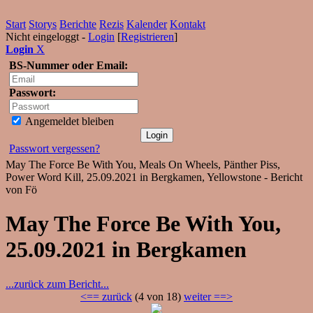
Start
Storys
Berichte
Rezis
Kalender
Kontakt
Nicht eingeloggt -
Login
[
Registrieren
]
Login
X
BS-Nummer oder Email:
Passwort:
Angemeldet bleiben
Passwort vergessen?
May The Force Be With You, Meals On Wheels, Pänther Piss,
Power Word Kill, 25.09.2021 in Bergkamen, Yellowstone - Bericht
von Fö
May The Force Be With You,
25.09.2021 in Bergkamen
...zurück zum Bericht...
<== zurück
(4 von 18)
weiter ==>