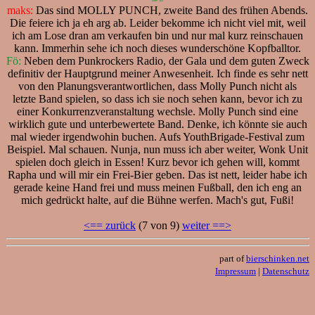
maks:
Das sind MOLLY PUNCH, zweite Band des frühen Abends.
Die feiere ich ja eh arg ab. Leider bekomme ich nicht viel mit, weil
ich am Lose dran am verkaufen bin und nur mal kurz reinschauen
kann. Immerhin sehe ich noch dieses wunderschöne Kopfballtor.
Fö:
Neben dem Punkrockers Radio, der Gala und dem guten Zweck
definitiv der Hauptgrund meiner Anwesenheit. Ich finde es sehr nett
von den Planungsverantwortlichen, dass Molly Punch nicht als
letzte Band spielen, so dass ich sie noch sehen kann, bevor ich zu
einer Konkurrenzveranstaltung wechsle. Molly Punch sind eine
wirklich gute und unterbewertete Band. Denke, ich könnte sie auch
mal wieder irgendwohin buchen. Aufs YouthBrigade-Festival zum
Beispiel. Mal schauen. Nunja, nun muss ich aber weiter, Wonk Unit
spielen doch gleich in Essen! Kurz bevor ich gehen will, kommt
Rapha und will mir ein Frei-Bier geben. Das ist nett, leider habe ich
gerade keine Hand frei und muss meinen Fußball, den ich eng an
mich gedrückt halte, auf die Bühne werfen. Mach's gut, Fußi!
<== zurück
(7 von 9)
weiter ==>
part of
bierschinken.net
Impressum
|
Datenschutz