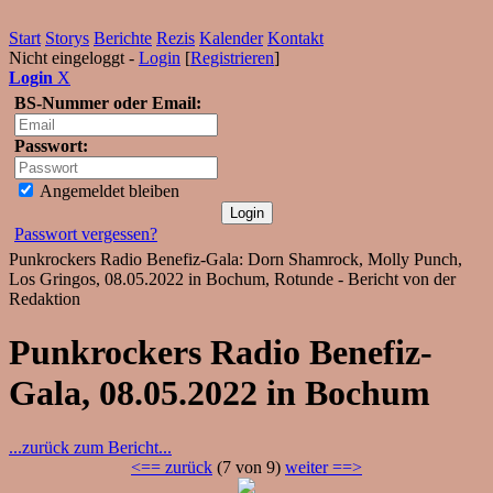
Start
Storys
Berichte
Rezis
Kalender
Kontakt
Nicht eingeloggt -
Login
[
Registrieren
]
Login
X
BS-Nummer oder Email:
Passwort:
Angemeldet bleiben
Passwort vergessen?
Punkrockers Radio Benefiz-Gala: Dorn Shamrock, Molly Punch,
Los Gringos, 08.05.2022 in Bochum, Rotunde - Bericht von der
Redaktion
Punkrockers Radio Benefiz-
Gala, 08.05.2022 in Bochum
...zurück zum Bericht...
<== zurück
(7 von 9)
weiter ==>