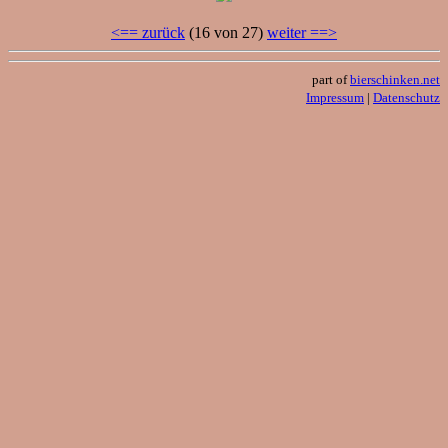
<== zurück
(16 von 27)
weiter ==>
part of
bierschinken.net
Impressum
|
Datenschutz