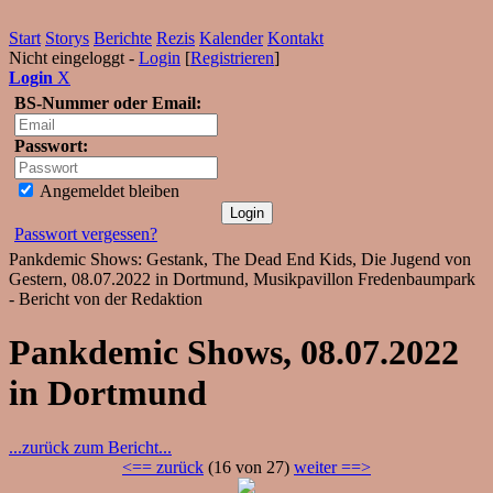
Start
Storys
Berichte
Rezis
Kalender
Kontakt
Nicht eingeloggt -
Login
[
Registrieren
]
Login
X
BS-Nummer oder Email:
Passwort:
Angemeldet bleiben
Passwort vergessen?
Pankdemic Shows: Gestank, The Dead End Kids, Die Jugend von
Gestern, 08.07.2022 in Dortmund, Musikpavillon Fredenbaumpark
- Bericht von der Redaktion
Pankdemic Shows, 08.07.2022
in Dortmund
...zurück zum Bericht...
<== zurück
(16 von 27)
weiter ==>