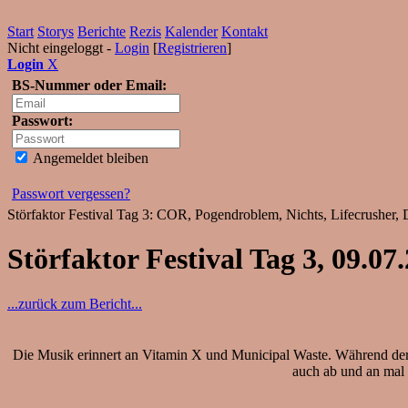
Start
Storys
Berichte
Rezis
Kalender
Kontakt
Nicht eingeloggt -
Login
[
Registrieren
]
Login
X
BS-Nummer oder Email:
Passwort:
Angemeldet bleiben
Passwort vergessen?
Störfaktor Festival Tag 3: COR, Pogendroblem, Nichts, Lifecrusher,
Störfaktor Festival Tag 3, 09.0
...zurück zum Bericht...
Die Musik erinnert an Vitamin X und Municipal Waste. Während der S
auch ab und an mal e