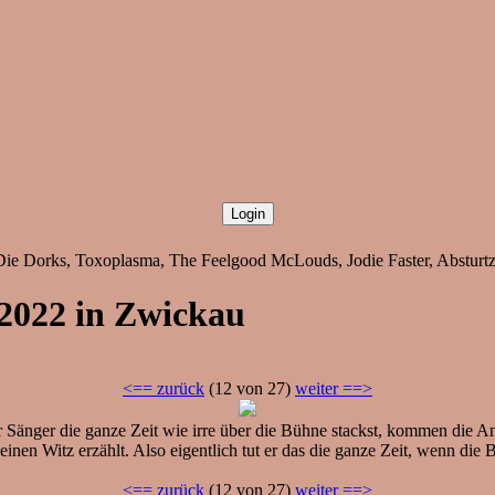
 Die Dorks, Toxoplasma, The Feelgood McLouds, Jodie Faster, Absturt
7.2022 in Zwickau
<== zurück
(12 von 27)
weiter ==>
änger die ganze Zeit wie irre über die Bühne stackst, kommen die Ans
inen Witz erzählt. Also eigentlich tut er das die ganze Zeit, wenn die B
<== zurück
(12 von 27)
weiter ==>