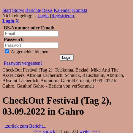
Start
Storys
Berichte
Rezis
Kalender
Kontakt
Nicht eingeloggt -
Login
[
Registrieren
]
Login
X
BS-Nummer oder Email:
Passwort:
Angemeldet bleiben
Passwort vergessen?
CheckOut Festival (Tag 2): Telekoma, Bezlad, Mike And The
AssFuckers, Absolut Lächerlich, Schnick, Bauschaum, Abbruch,
Absolut Lächerlich, Antinorm, Gertold Grecht, 03.09.2022 in
Gahro, Gasthof Gahro - Bericht von verSemmelt
CheckOut Festival (Tag 2),
03.09.2022 in Gahro
...zurück zum Bericht...
<== zurück
(11 von 23)
weiter ==>