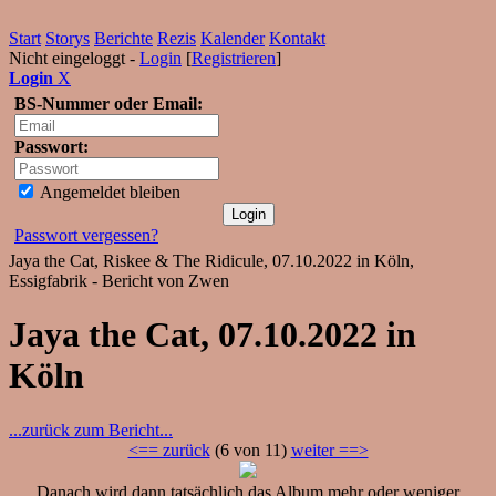
Start
Storys
Berichte
Rezis
Kalender
Kontakt
Nicht eingeloggt -
Login
[
Registrieren
]
Login
X
BS-Nummer oder Email:
Passwort:
Angemeldet bleiben
Passwort vergessen?
Jaya the Cat, Riskee & The Ridicule, 07.10.2022 in Köln,
Essigfabrik - Bericht von Zwen
Jaya the Cat, 07.10.2022 in
Köln
...zurück zum Bericht...
<== zurück
(6 von 11)
weiter ==>
Danach wird dann tatsächlich das Album mehr oder weniger