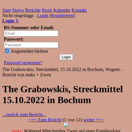
Start
Storys
Berichte
Rezis
Kalender
Kontakt
Nicht eingeloggt -
Login
[
Registrieren
]
Login
X
BS-Nummer oder Email:
Passwort:
Angemeldet bleiben
Passwort vergessen?
The Grabowskis, Streckmittel, 15.10.2022 in Bochum, Wageni -
Bericht von maks + Zwen
The Grabowskis, Streckmittel
15.10.2022 in Bochum
...zurück zum Bericht...
<== Zum Bericht
(1 von 12)
weiter ==>
maks:
Während Mitschreiber Zwen auf einer Familienfeier