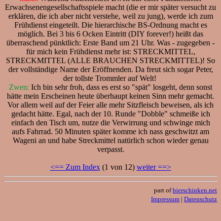
Erwachsenengesellschaftsspiele macht (die er mir später versucht zu
erklären, die ich aber nicht verstehe, weil zu jung), werde ich zum
Frühdienst eingeteilt. Die hierarchische BS-Ordnung macht es
möglich. Bei 3 bis 6 Ocken Eintritt (DIY forever!) heißt das
überraschend pünktlich: Erste Band um 21 Uhr. Was - zugegeben -
für mich kein Frühdienst mehr ist: STRECKMITTEL,
STRECKMITTEL (ALLE BRAUCHEN STRECKMITTEL)! So
der vollständige Name der Eröffnenden. Da freut sich sogar Peter,
der tollste Trommler auf Welt!
Zwen:
Ich bin sehr froh, dass es erst so "spät" losgeht, denn sonst
hätte mein Erscheinen heute überhaupt keinen Sinn mehr gemacht.
Vor allem weil auf der Feier alle mehr Sitzfleisch beweisen, als ich
gedacht hätte. Egal, nach der 10. Runde "Dobble" schmeiße ich
einfach den Tisch um, nutze die Verwirrung und schwinge mich
aufs Fahrrad. 50 Minuten später komme ich nass geschwitzt am
Wageni an und habe Streckmittel natürlich schon wieder genau
verpasst.
<== Zum Index
(1 von 12)
weiter ==>
part of
bierschinken.net
Impressum
|
Datenschutz