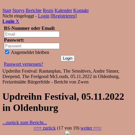
Start
Storys
Berichte
Rezis
Kalender
Kontakt
Nicht eingeloggt -
Login
[
Registrieren
]
Login
X
BS-Nummer oder Email:
Passwort:
Angemeldet bleiben
Passwort vergessen?
Updreihn Festival: Rantanplan, The Sensitives, Andre Sinner,
Deepend, The Feelgood McLouds, 05.11.2022 in Oldenburg,
Freizeitstätte Bürgerfelde - Bericht von Zwen
Updreihn Festival, 05.11.2022
in Oldenburg
...zurück zum Bericht...
<== zurück
(17 von 19)
weiter ==>