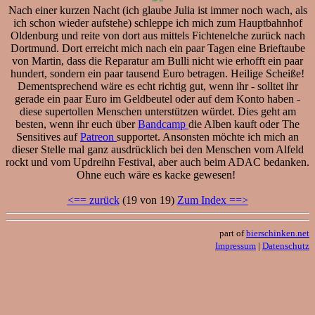
Nach einer kurzen Nacht (ich glaube Julia ist immer noch wach, als
ich schon wieder aufstehe) schleppe ich mich zum Hauptbahnhof
Oldenburg und reite von dort aus mittels Fichtenelche zurück nach
Dortmund. Dort erreicht mich nach ein paar Tagen eine Brieftaube
von Martin, dass die Reparatur am Bulli nicht wie erhofft ein paar
hundert, sondern ein paar tausend Euro betragen. Heilige Scheiße!
Dementsprechend wäre es echt richtig gut, wenn ihr - solltet ihr
gerade ein paar Euro im Geldbeutel oder auf dem Konto haben -
diese supertollen Menschen unterstützen würdet. Dies geht am
besten, wenn ihr euch über
Bandcamp
die Alben kauft oder The
Sensitives auf
Patreon
supportet. Ansonsten möchte ich mich an
dieser Stelle mal ganz ausdrücklich bei den Menschen vom Alfeld
rockt und vom Updreihn Festival, aber auch beim ADAC bedanken.
Ohne euch wäre es kacke gewesen!
<== zurück
(19 von 19)
Zum Index ==>
part of
bierschinken.net
Impressum
|
Datenschutz