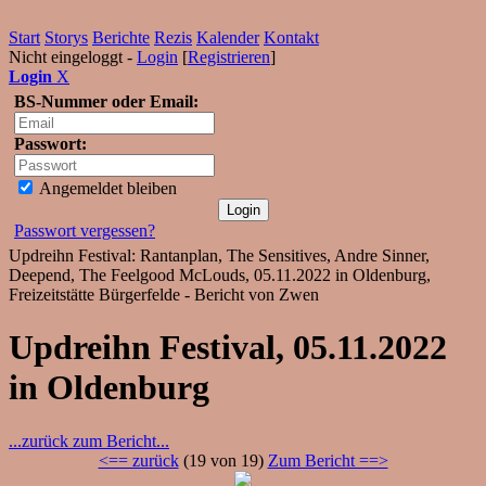
Start
Storys
Berichte
Rezis
Kalender
Kontakt
Nicht eingeloggt -
Login
[
Registrieren
]
Login
X
BS-Nummer oder Email:
Passwort:
Angemeldet bleiben
Passwort vergessen?
Updreihn Festival: Rantanplan, The Sensitives, Andre Sinner,
Deepend, The Feelgood McLouds, 05.11.2022 in Oldenburg,
Freizeitstätte Bürgerfelde - Bericht von Zwen
Updreihn Festival, 05.11.2022
in Oldenburg
...zurück zum Bericht...
<== zurück
(19 von 19)
Zum Bericht ==>