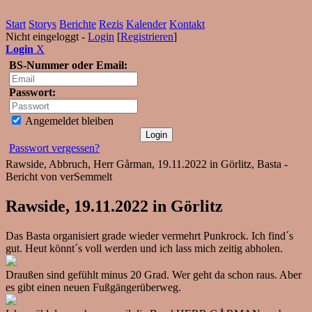
Start
Storys
Berichte
Rezis
Kalender
Kontakt
Nicht eingeloggt -
Login
[
Registrieren
]
Login
X
BS-Nummer oder Email:
Passwort:
Angemeldet bleiben
Passwort vergessen?
Rawside, Abbruch, Herr Gårman, 19.11.2022 in Görlitz, Basta -
Bericht von verSemmelt
Rawside, 19.11.2022 in Görlitz
Das Basta organisiert grade wieder vermehrt Punkrock. Ich find´s
gut. Heut könnt´s voll werden und ich lass mich zeitig abholen.
Draußen sind gefühlt minus 20 Grad. Wer geht da schon raus. Aber
es gibt einen neuen Fußgängerüberweg.