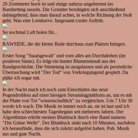
20 Zentimeter hoch ist und einige nahezu ungebremst ins
Bandsetting rasseln. Die Gemüter beruhigten sich anschließend
dahingehend, dass man darauf achtet, in welche Richtung der Stoß
geht. Was eine Lernkurve. Insgesamt cooler Auftritt.
So nochmal Luft holen für...
RAWSIDE, die die kleine Bude durchaus zum Platzen bringen.
Erster Song "Staatsgewalt" und vorn alles am Durchdrehen (im
positiven Sinne). Es folgt ein bunter Blumenstrauß aus der
Bandgeschichte. Die Stimmung ist ausgelassen und als persönliche
Überraschung wird "Der Tod" von Vorkriegsjugend gespielt. Da
pläke ich sogar mit.
In der Nacht mach ich noch zum Einschlafen das neue
Pogendroblem auf einer hiesigen Streamingplattform an, um es mit
der Platte von Tot "wissenschaftlich" zu vergleichen. Um 7 Uhr 30
werde ich wach. Die Musik ist immer noch an, sie ist laut und ich
habe den schlechtesten Tagesbeginn seit mehreren Jahren. Der
Algorithmus erhöht meinen Blutdruck durch eine Band namens
"Die Grüne Welle". Der Blutdruck sinkt nach 10 Minuten, nachdem
ich herausfinde, dass die sich zuletzt aufgelöst haben. Puh. Musik
aus und gute Nacht.