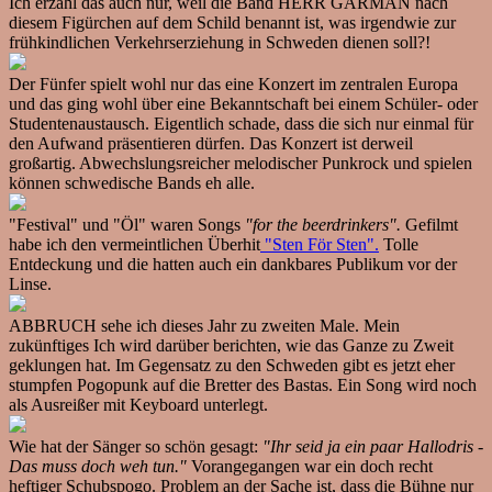
Ich erzähl das auch nur, weil die Band HERR GÅRMAN nach
diesem Figürchen auf dem Schild benannt ist, was irgendwie zur
frühkindlichen Verkehrserziehung in Schweden dienen soll?!
Der Fünfer spielt wohl nur das eine Konzert im zentralen Europa
und das ging wohl über eine Bekanntschaft bei einem Schüler- oder
Studentenaustausch. Eigentlich schade, dass die sich nur einmal für
den Aufwand präsentieren dürfen. Das Konzert ist derweil
großartig. Abwechslungsreicher melodischer Punkrock und spielen
können schwedische Bands eh alle.
"Festival" und "Öl" waren Songs
"for the beerdrinkers".
Gefilmt
habe ich den vermeintlichen Überhit
"Sten För Sten".
Tolle
Entdeckung und die hatten auch ein dankbares Publikum vor der
Linse.
ABBRUCH sehe ich dieses Jahr zu zweiten Male. Mein
zukünftiges Ich wird darüber berichten, wie das Ganze zu Zweit
geklungen hat. Im Gegensatz zu den Schweden gibt es jetzt eher
stumpfen Pogopunk auf die Bretter des Bastas. Ein Song wird noch
als Ausreißer mit Keyboard unterlegt.
Wie hat der Sänger so schön gesagt:
"Ihr seid ja ein paar Hallodris -
Das muss doch weh tun."
Vorangegangen war ein doch recht
heftiger Schubspogo. Problem an der Sache ist, dass die Bühne nur