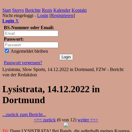
Start
Storys
Berichte
Rezis
Kalender
Kontakt
Nicht eingeloggt -
Login
[
Registrieren
]
Login
X
BS-Nummer oder Email:
Passwort:
Angemeldet bleiben
Passwort vergessen?
Lysistrata, Slow Sports, 14.12.2022 in Dortmund, FZW - Bericht
von der Redaktion
Lysistrata, 14.12.2022 in
Dortmund
...zurück zum Bericht...
<== zurück
(6 von 12)
weiter ==>
Fö:
Dann LYSISTRATA! Bei Bands, die außerhalb meines Kosmos