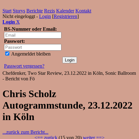
Start
Storys
Berichte
Rezis
Kalender
Kontakt
Nicht eingeloggt -
Login
[
Registrieren
]
Login
X
BS-Nummer oder Email:
Passwort:
Angemeldet bleiben
Passwort vergessen?
Chefdenker, Two Star Review, 23.12.2022 in Köln, Sonic Ballroom
- Bericht von Fö
Chris Scholz
Autogrammstunde, 23.12.2022
in Köln
...zurück zum Bericht...
<== zurück
(15 von 20)
weiter ==>