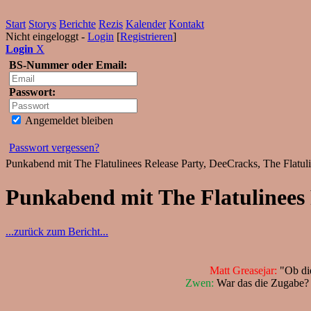
Start
Storys
Berichte
Rezis
Kalender
Kontakt
Nicht eingeloggt -
Login
[
Registrieren
]
Login
X
BS-Nummer oder Email:
Passwort:
Angemeldet bleiben
Passwort vergessen?
Punkabend mit The Flatulinees Release Party, DeeCracks, The Flatul
Punkabend mit The Flatulinees 
...zurück zum Bericht...
Matt Greasejar:
"Ob die
Zwen:
War das die Zugabe? 