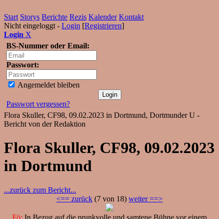
Start
Storys
Berichte
Rezis
Kalender
Kontakt
Nicht eingeloggt -
Login
[
Registrieren
]
Login
X
BS-Nummer oder Email:
Passwort:
Angemeldet bleiben
Passwort vergessen?
Flora Skuller, CF98, 09.02.2023 in Dortmund, Dortmunder U -
Bericht von der Redaktion
Flora Skuller, CF98, 09.02.2023
in Dortmund
...zurück zum Bericht...
<== zurück
(7 von 18)
weiter ==>
Fö:
In Bezug auf die prunkvolle und samtene Bühne vor einem