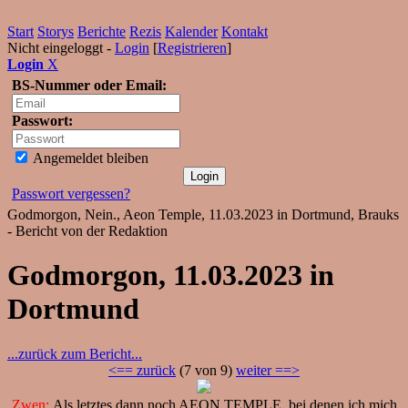
Start
Storys
Berichte
Rezis
Kalender
Kontakt
Nicht eingeloggt -
Login
[
Registrieren
]
Login
X
BS-Nummer oder Email:
Passwort:
Angemeldet bleiben
Passwort vergessen?
Godmorgon, Nein., Aeon Temple, 11.03.2023 in Dortmund, Brauks
- Bericht von der Redaktion
Godmorgon, 11.03.2023 in
Dortmund
...zurück zum Bericht...
<== zurück
(7 von 9)
weiter ==>
Zwen:
Als letztes dann noch AEON TEMPLE, bei denen ich mich