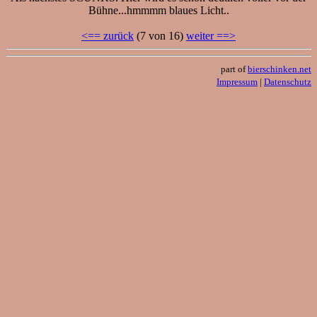
Bühne...hmmmm blaues Licht..
<== zurück
(7 von 16)
weiter ==>
part of
bierschinken.net
Impressum
|
Datenschutz