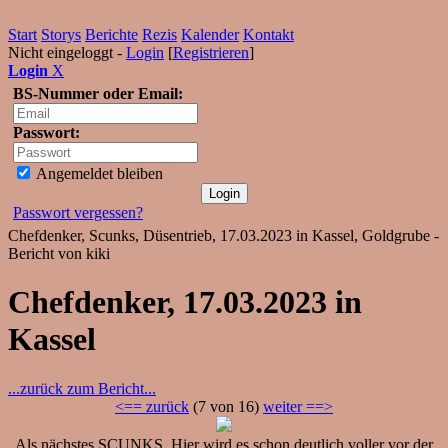
Start
Storys
Berichte
Rezis
Kalender
Kontakt
Nicht eingeloggt -
Login
[
Registrieren
]
Login
X
BS-Nummer oder Email:
Passwort:
Angemeldet bleiben
Passwort vergessen?
Chefdenker, Scunks, Düsentrieb, 17.03.2023 in Kassel, Goldgrube -
Bericht von kiki
Chefdenker, 17.03.2023 in
Kassel
...zurück zum Bericht...
<== zurück
(7 von 16)
weiter ==>
Als nächstes SCUNKS. Hier wird es schon deutlich voller vor der