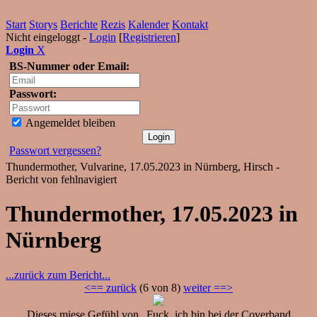
Start
Storys
Berichte
Rezis
Kalender
Kontakt
Nicht eingeloggt -
Login
[
Registrieren
]
Login
X
BS-Nummer oder Email:
Passwort:
Angemeldet bleiben
Passwort vergessen?
Thundermother, Vulvarine, 17.05.2023 in Nürnberg, Hirsch -
Bericht von fehlnavigiert
Thundermother, 17.05.2023 in
Nürnberg
...zurück zum Bericht...
<== zurück
(6 von 8)
weiter ==>
Dieses miese Gefühl von „Fuck, ich bin bei der Coverband