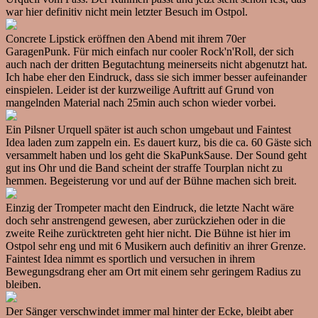
war hier definitiv nicht mein letzter Besuch im Ostpol.
Concrete Lipstick eröffnen den Abend mit ihrem 70er
GaragenPunk. Für mich einfach nur cooler Rock'n'Roll, der sich
auch nach der dritten Begutachtung meinerseits nicht abgenutzt hat.
Ich habe eher den Eindruck, dass sie sich immer besser aufeinander
einspielen. Leider ist der kurzweilige Auftritt auf Grund von
mangelnden Material nach 25min auch schon wieder vorbei.
Ein Pilsner Urquell später ist auch schon umgebaut und Faintest
Idea laden zum zappeln ein. Es dauert kurz, bis die ca. 60 Gäste sich
versammelt haben und los geht die SkaPunkSause. Der Sound geht
gut ins Ohr und die Band scheint der straffe Tourplan nicht zu
hemmen. Begeisterung vor und auf der Bühne machen sich breit.
Einzig der Trompeter macht den Eindruck, die letzte Nacht wäre
doch sehr anstrengend gewesen, aber zurückziehen oder in die
zweite Reihe zurücktreten geht hier nicht. Die Bühne ist hier im
Ostpol sehr eng und mit 6 Musikern auch definitiv an ihrer Grenze.
Faintest Idea nimmt es sportlich und versuchen in ihrem
Bewegungsdrang eher am Ort mit einem sehr geringem Radius zu
bleiben.
Der Sänger verschwindet immer mal hinter der Ecke, bleibt aber