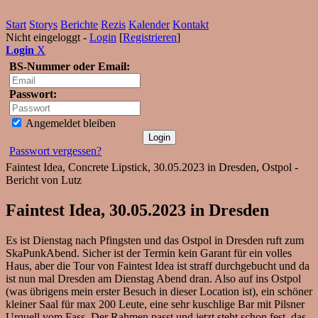
Start
Storys
Berichte
Rezis
Kalender
Kontakt
Nicht eingeloggt -
Login
[
Registrieren
]
Login
X
BS-Nummer oder Email:
Passwort:
Angemeldet bleiben
Passwort vergessen?
Faintest Idea, Concrete Lipstick, 30.05.2023 in Dresden, Ostpol -
Bericht von Lutz
Faintest Idea, 30.05.2023 in Dresden
Es ist Dienstag nach Pfingsten und das Ostpol in Dresden ruft zum
SkaPunkAbend. Sicher ist der Termin kein Garant für ein volles
Haus, aber die Tour von Faintest Idea ist straff durchgebucht und da
ist nun mal Dresden am Dienstag Abend dran. Also auf ins Ostpol
(was übrigens mein erster Besuch in dieser Location ist), ein schöner
kleiner Saal für max 200 Leute, eine sehr kuschlige Bar mit Pilsner
Urquell vom Fass. Der Rahmen passt und jetzt steht schon fest, das