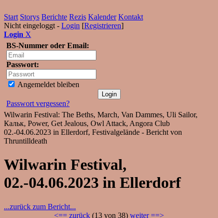
Start
Storys
Berichte
Rezis
Kalender
Kontakt
Nicht eingeloggt -
Login
[
Registrieren
]
Login
X
BS-Nummer oder Email:
Passwort:
Angemeldet bleiben
Passwort vergessen?
Wilwarin Festival: The Beths, March, Van Dammes, Uli Sailor,
Кальк, Power, Get Jealous, Owl Attack, Angora Club
02.-04.06.2023 in Ellerdorf, Festivalgelände - Bericht von
Thruntilldeath
Wilwarin Festival,
02.-04.06.2023 in Ellerdorf
...zurück zum Bericht...
<== zurück
(13 von 38)
weiter ==>