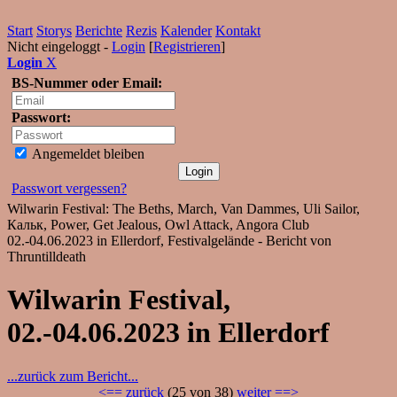
Start
Storys
Berichte
Rezis
Kalender
Kontakt
Nicht eingeloggt -
Login
[
Registrieren
]
Login
X
BS-Nummer oder Email:
Passwort:
Angemeldet bleiben
Passwort vergessen?
Wilwarin Festival: The Beths, March, Van Dammes, Uli Sailor,
Кальк, Power, Get Jealous, Owl Attack, Angora Club
02.-04.06.2023 in Ellerdorf, Festivalgelände - Bericht von
Thruntilldeath
Wilwarin Festival,
02.-04.06.2023 in Ellerdorf
...zurück zum Bericht...
<== zurück
(25 von 38)
weiter ==>