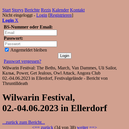
Start
Storys
Berichte
Rezis
Kalender
Kontakt
Nicht eingeloggt -
Login
[
Registrieren
]
Login
X
BS-Nummer oder Email:
Passwort:
Angemeldet bleiben
Passwort vergessen?
Wilwarin Festival: The Beths, March, Van Dammes, Uli Sailor,
Кальк, Power, Get Jealous, Owl Attack, Angora Club
02.-04.06.2023 in Ellerdorf, Festivalgelände - Bericht von
Thruntilldeath
Wilwarin Festival,
02.-04.06.2023 in Ellerdorf
...zurück zum Bericht...
<== zurück
(34 von 38)
weiter ==>