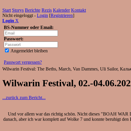
Start
Storys
Berichte
Rezis
Kalender
Kontakt
Nicht eingeloggt -
Login
[
Registrieren
]
Login
X
BS-Nummer oder Email:
Passwort:
Angemeldet bleiben
Passwort vergessen?
Wilwarin Festival: The Beths, March, Van Dammes, Uli Sailor, Кальк,
Wilwarin Festival, 02.-04.06.202
...zurück zum Bericht...
Und vor allem war das richtig schön. Nicht dieses "BOAH WAR 
danach, aber ich war komplett auf Wolke 7 und konnte beruhigt den