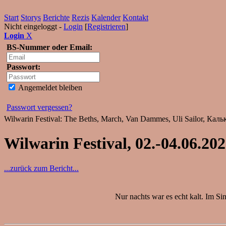
Start
Storys
Berichte
Rezis
Kalender
Kontakt
Nicht eingeloggt -
Login
[
Registrieren
]
Login
X
BS-Nummer oder Email:
Passwort:
Angemeldet bleiben
Passwort vergessen?
Wilwarin Festival: The Beths, March, Van Dammes, Uli Sailor, Кальк,
Wilwarin Festival, 02.-04.06.202
...zurück zum Bericht...
Nur nachts war es echt kalt. Im Si