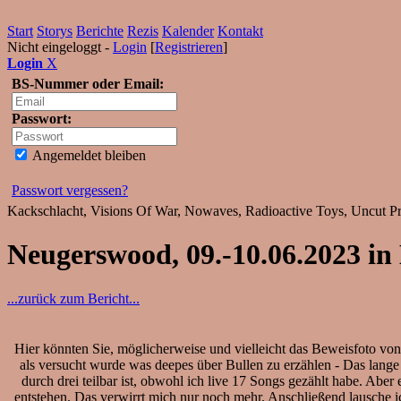
Start
Storys
Berichte
Rezis
Kalender
Kontakt
Nicht eingeloggt -
Login
[
Registrieren
]
Login
X
BS-Nummer oder Email:
Passwort:
Angemeldet bleiben
Passwort vergessen?
Kackschlacht, Visions Of War, Nowaves, Radioactive Toys, Uncut Pr
Neugerswood, 09.-10.06.2023 i
...zurück zum Bericht...
Hier könnten Sie, möglicherweise und vielleicht das Beweisfoto v
als versucht wurde was deepes über Bullen zu erzählen - Das lange
durch drei teilbar ist, obwohl ich live 17 Songs gezählt habe. Aber
entstehen. Das verwirrt mich nur noch mehr. Anschließend lausche