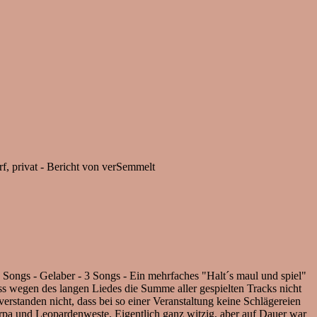
, privat - Bericht von verSemmelt
ongs - Gelaber - 3 Songs - Ein mehrfaches "Halt´s maul und spiel"
ss wegen des langen Liedes die Summe aller gespielten Tracks nicht
verstanden nicht, dass bei so einer Veranstaltung keine Schlägereien
pa und Leopardenweste. Eigentlich ganz witzig, aber auf Dauer war