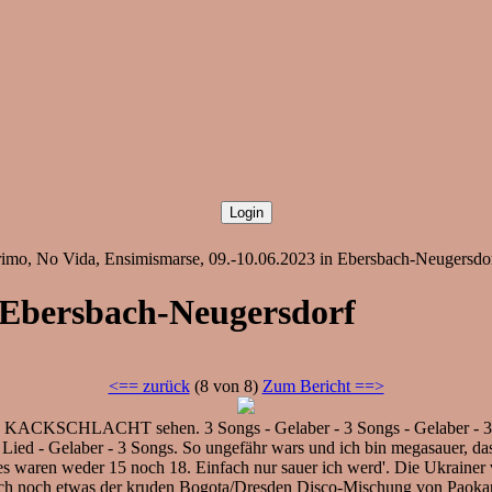
imo, No Vida, Ensimismarse, 09.-10.06.2023 in Ebersbach-Neugersdorf
n Ebersbach-Neugersdorf
<== zurück
(8 von 8)
Zum Bericht ==>
on KACKSCHLACHT sehen. 3 Songs - Gelaber - 3 Songs - Gelaber - 3 S
 Lied - Gelaber - 3 Songs. So ungefähr wars und ich bin megasauer, da
 es waren weder 15 noch 18. Einfach nur sauer ich werd'. Die Ukrainer 
 ich noch etwas der kruden Bogota/Dresden Disco-Mischung von Paokar