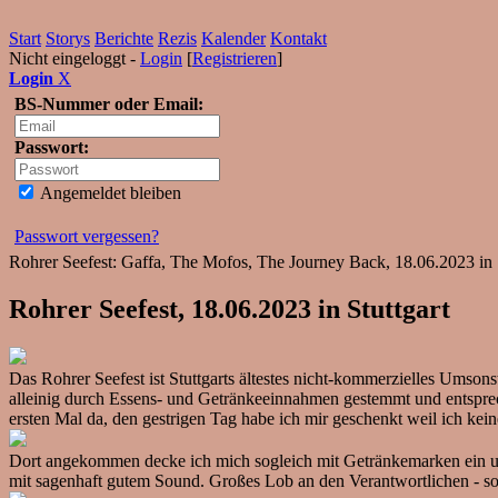
Start
Storys
Berichte
Rezis
Kalender
Kontakt
Nicht eingeloggt -
Login
[
Registrieren
]
Login
X
BS-Nummer oder Email:
Passwort:
Angemeldet bleiben
Passwort vergessen?
Rohrer Seefest: Gaffa, The Mofos, The Journey Back, 18.06.2023 in St
Rohrer Seefest, 18.06.2023 in Stuttgart
Das Rohrer Seefest ist Stuttgarts ältestes nicht-kommerzielles Umson
alleinig durch Essens- und Getränkeeinnahmen gestemmt und entspreche
ersten Mal da, den gestrigen Tag habe ich mir geschenkt weil ich ke
Dort angekommen decke ich mich sogleich mit Getränkemarken ein u
mit sagenhaft gutem Sound. Großes Lob an den Verantwortlichen - s