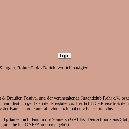
uttgart, Rohrer Park - Bericht von fehlnavigiert
st & Draußen Festival und der veranstaltende Jugendclub Rohr e.V. orga
nd deutlich geht's an der Preistafel zu. Herrlich! Die Preise trotzde
ine der Bands kannte und ohnehin auch mal eine Pause brauche.
nd pflanze mich dann in die Sonne zu GAFFA. Deutschpunk aus Stuttg
o gut habe ich GAFFA noch nie gehört.