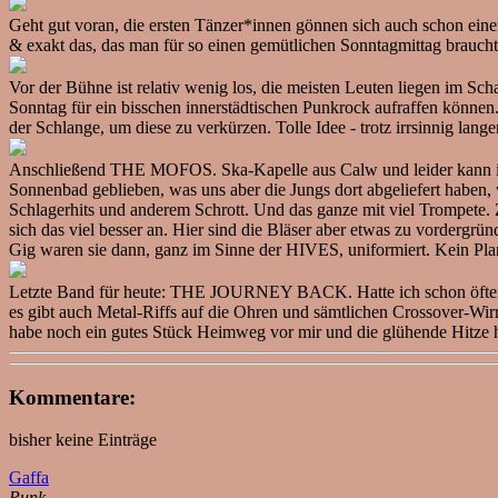
Geht gut voran, die ersten Tänzer*innen gönnen sich auch schon einen
& exakt das, das man für so einen gemütlichen Sonntagmittag brauch
Vor der Bühne ist relativ wenig los, die meisten Leuten liegen im Sc
Sonntag für ein bisschen innerstädtischen Punkrock aufraffen könne
der Schlange, um diese zu verkürzen. Tolle Idee - trotz irrsinnig lang
Anschließend THE MOFOS. Ska-Kapelle aus Calw und leider kann ich 
Sonnenbad geblieben, was uns aber die Jungs dort abgeliefert haben,
Schlagerhits und anderem Schrott. Und das ganze mit viel Trompete. 
sich das viel besser an. Hier sind die Bläser aber etwas zu vorder
Gig waren sie dann, ganz im Sinne der HIVES, uniformiert. Kein Plan,
Letzte Band für heute: THE JOURNEY BACK. Hatte ich schon öfter rei
es gibt auch Metal-Riffs auf die Ohren und sämtlichen Crossover-Wir
habe noch ein gutes Stück Heimweg vor mir und die glühende Hitze h
Kommentare:
bisher keine Einträge
Gaffa
Punk