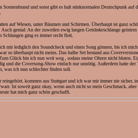
 Sonnenbrand und sonst gibt es halt stinknormalen Deutschpunk auf die
t.
hatten auf Wiesen, unter Bäumen und Schirmen. Überhaupt ist ganz schö
n. Auch genial: An der zuweilen ewig langen Getränkeschlange geister
en Schlangen ging es immer recht flott.
mir lediglich den Soundcheck und einen Song gönnen, bis ich mich hi
 war so überhaupt nicht meins. Das halbe Set bestand aus Coverversio
Zum Glück bin ich nun weit weg , sodass meine Ohren nicht bluten. Eige
gründig und die Coversong-Show einfach nur unnötig. Außerdem hatte d
 was ich nun schlechter finden soll.
ngehört. kommen aus Stuttgart und ich war mir immer nie sicher, in 
rwarr. Ist soweit ganz okay, wenn auch nicht so mein Geschmack, aber n
eute hat mich ganz schön geschafft.