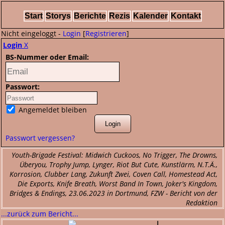
Start
Storys
Berichte
Rezis
Kalender
Kontakt
Nicht eingeloggt -
Login
[
Registrieren
]
Login
X
BS-Nummer oder Email:
Passwort:
Angemeldet bleiben
Passwort vergessen?
Youth-Brigade Festival: Midwich Cuckoos, No Trigger, The Drowns,
Überyou, Trophy Jump, Lynger, Riot But Cute, Kunstlärm, N.T.Ä.,
Korrosion, Clubber Lang, Zukunft Zwei, Coven Call, Homestead Act,
Die Exports, Knife Breath, Worst Band In Town, Joker's Kingdom,
Bridges & Endings, 23.06.2023 in Dortmund, FZW - Bericht von der
Redaktion
...zurück zum Bericht...