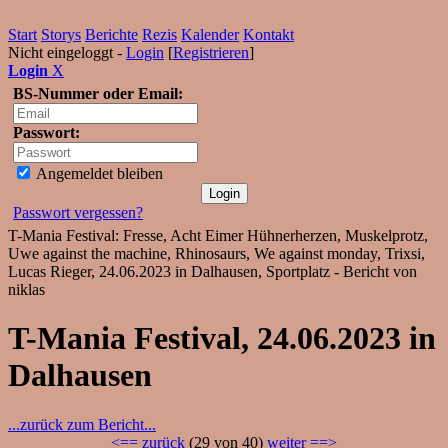
Start
Storys
Berichte
Rezis
Kalender
Kontakt
Nicht eingeloggt -
Login
[
Registrieren
]
Login
X
BS-Nummer oder Email:
Passwort:
Angemeldet bleiben
Passwort vergessen?
T-Mania Festival: Fresse, Acht Eimer Hühnerherzen, Muskelprotz,
Uwe against the machine, Rhinosaurs, We against monday, Trixsi,
Lucas Rieger, 24.06.2023 in Dalhausen, Sportplatz - Bericht von
niklas
T-Mania Festival, 24.06.2023 in
Dalhausen
...zurück zum Bericht...
<== zurück
(29 von 40)
weiter ==>