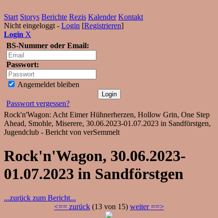
Start
Storys
Berichte
Rezis
Kalender
Kontakt
Nicht eingeloggt -
Login
[
Registrieren
]
Login
X
BS-Nummer oder Email:
Passwort:
Angemeldet bleiben
Passwort vergessen?
Rock'n'Wagon: Acht Eimer Hühnerherzen, Hollow Grin, One Step
Ahead, Smohle, Miserere, 30.06.2023-01.07.2023 in Sandförstgen,
Jugendclub - Bericht von verSemmelt
Rock'n'Wagon, 30.06.2023-
01.07.2023 in Sandförstgen
...zurück zum Bericht...
<== zurück
(13 von 15)
weiter ==>