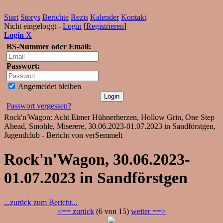
Start
Storys
Berichte
Rezis
Kalender
Kontakt
Nicht eingeloggt -
Login
[
Registrieren
]
Login
X
BS-Nummer oder Email:
Passwort:
Angemeldet bleiben
Passwort vergessen?
Rock'n'Wagon: Acht Eimer Hühnerherzen, Hollow Grin, One Step
Ahead, Smohle, Miserere, 30.06.2023-01.07.2023 in Sandförstgen,
Jugendclub - Bericht von verSemmelt
Rock'n'Wagon, 30.06.2023-
01.07.2023 in Sandförstgen
...zurück zum Bericht...
<== zurück
(6 von 15)
weiter ==>