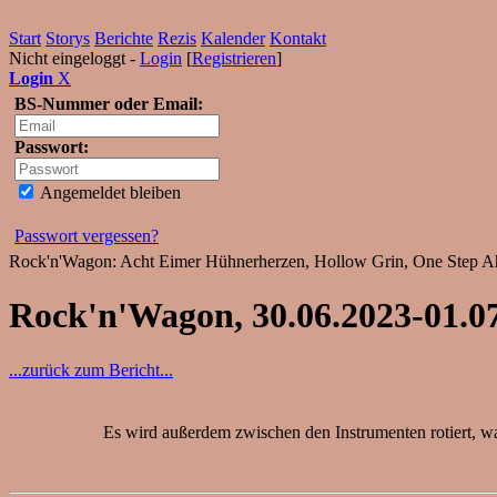
Start
Storys
Berichte
Rezis
Kalender
Kontakt
Nicht eingeloggt -
Login
[
Registrieren
]
Login
X
BS-Nummer oder Email:
Passwort:
Angemeldet bleiben
Passwort vergessen?
Rock'n'Wagon: Acht Eimer Hühnerherzen, Hollow Grin, One Step Ahe
Rock'n'Wagon, 30.06.2023-01.07
...zurück zum Bericht...
Es wird außerdem zwischen den Instrumenten rotiert, was