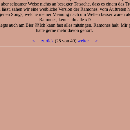
 aber seltsamer Weise nichts an besagter Tatsache, dass es einem das 
 lässt, sahen wir eine weibliche Version der Ramones, vom Auftreten he
igenen Songs, welche meiner Meinung nach um Welten besser waren als 
Ramones, kennst du alle xD
iegts auch am Bier 😅Ich kann fast alles mitsingen. Ramones halt. Mir g
hätte gerne mehr davon gehört.
<== zurück
(25 von 49)
weiter ==>