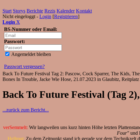
Start
Storys
Berichte
Rezis
Kalender
Kontakt
Nicht eingeloggt -
Login
[
Registrieren
]
Login
X
BS-Nummer oder Email:
Passwort:
Angemeldet bleiben
Passwort vergessen?
Back To Future Festival Tag 2: Pascow, Cock Sparrer, The Kids, Th
Bones In Trouble, Jacke Wie Hose, 21.07.2023 in Glaubitz, Reitplatz
Back To Future Festival (Tag 2),
...zurück zum Bericht...
verSemmelt:
Wir langweilen uns kurz hinten Höhe letzten Plattensta
Four"
und 
Hellmut:
Zu dem Zeitpunkt stand ich gerade vor dem Technikzelt d