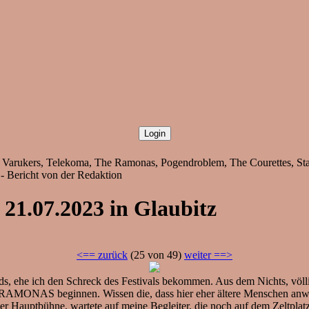
e Varukers, Telekoma, The Ramonas, Pogendroblem, The Courettes, St
 - Bericht von der Redaktion
 21.07.2023 in Glaubitz
<== zurück
(25 von 49)
weiter ==>
nds, ehe ich den Schreck des Festivals bekommen. Aus dem Nichts, völl
RAMONAS beginnen. Wissen die, dass hier eher ältere Menschen anw
er Hauptbühne, wartete auf meine Begleiter, die noch auf dem Zeltpla