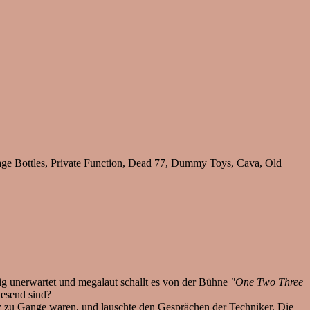
age Bottles, Private Function, Dead 77, Dummy Toys, Cava, Old
ig unerwartet und megalaut schallt es von der Bühne
"One Two Three
esend sind?
tz zu Gange waren, und lauschte den Gesprächen der Techniker. Die