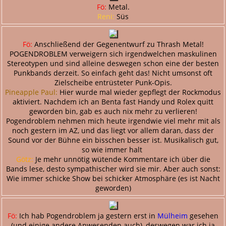
Fö:
Metal.
Reni:
Süs
Fö:
Anschließend der Gegenentwurf zu Thrash Metal!
POGENDROBLEM verweigern sich irgendwelchen maskulinen
Stereotypen und sind alleine deswegen schon eine der besten
Punkbands derzeit. So einfach geht das! Nicht umsonst oft
Zielscheibe entrüsteter Punk-Opis.
Pineapple Paul:
Hier wurde mal wieder gepflegt der Rockmodus
aktiviert. Nachdem ich an Benta fast Handy und Rolex quitt
geworden bin, gab es auch nix mehr zu verlieren!
Pogendroblem nehmen mich heute irgendwie viel mehr mit als
noch gestern im AZ, und das liegt vor allem daran, dass der
Sound vor der Bühne ein bisschen besser ist. Musikalisch gut,
so wie immer halt
Götz:
Je mehr unnötig wütende Kommentare ich über die
Bands lese, desto sympathischer wird sie mir. Aber auch sonst:
Wie immer schicke Show bei schicker Atmosphäre (es ist Nacht
geworden)
Fö:
Ich hab Pogendroblem ja gestern erst in
Mülheim
gesehen
(und einige andere Anwesenden auch), deswegen war ich ja