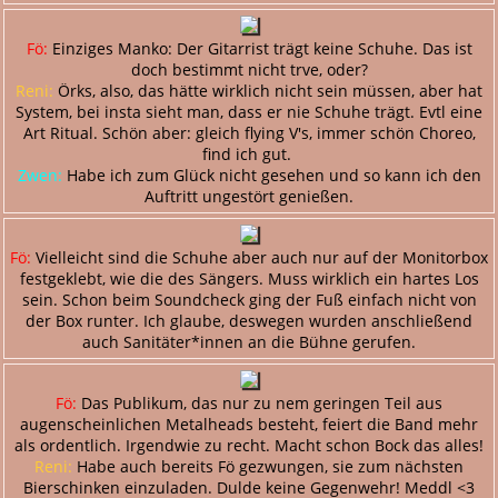
Fö:
Einziges Manko: Der Gitarrist trägt keine Schuhe. Das ist
doch bestimmt nicht trve, oder?
Reni:
Örks, also, das hätte wirklich nicht sein müssen, aber hat
System, bei insta sieht man, dass er nie Schuhe trägt. Evtl eine
Art Ritual. Schön aber: gleich flying V's, immer schön Choreo,
find ich gut.
Zwen:
Habe ich zum Glück nicht gesehen und so kann ich den
Auftritt ungestört genießen.
Fö:
Vielleicht sind die Schuhe aber auch nur auf der Monitorbox
festgeklebt, wie die des Sängers. Muss wirklich ein hartes Los
sein. Schon beim Soundcheck ging der Fuß einfach nicht von
der Box runter. Ich glaube, deswegen wurden anschließend
auch Sanitäter*innen an die Bühne gerufen.
Fö:
Das Publikum, das nur zu nem geringen Teil aus
augenscheinlichen Metalheads besteht, feiert die Band mehr
als ordentlich. Irgendwie zu recht. Macht schon Bock das alles!
Reni:
Habe auch bereits Fö gezwungen, sie zum nächsten
Bierschinken einzuladen. Dulde keine Gegenwehr! Meddl <3