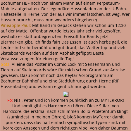
Bochumer HBF noch von einem Mann auf einem Perpetuum-
Mobile aufgehalten. Der legendäre Hussenladen an der U-Bahn-
Haltestelle in Herne, von der aus wir immer latschen, ist weg. Wer
Hussen braucht, muss nun woanders hingehen :(
Pineapple Paul:
Mit Band im Gepäck stehen wir schon um 12:30
auf der Matte. Offenbar wurde letztes Jahr sehr viel gesoffen,
weshalb es statt unbegrenztem Freisuff für Bands jetzt
Biermarken gibt. Ich finds fair! Das Essen ist auch herbe geil, die
Leute sind sehr bemüht und gut drauf, das Wetter top und viele
Skateboards werden auf dem Asphalt geflippt! Beste
Voraussetzungen für einen geilo Tag!
Götz:
Alleine das Poster im Comic-Look mit Sensenmann und
Tieren auf Skateboards wäre für mich schon Grund zur Anreise
gewesen. Dazu kommt noch das Keytar-Vorprogramm am
Bochumer Bahnhof und eine Stadtführung durch Herne (RIP
Hussenladen) und es kann eigentlich nur gut werden.
Fö:
Nisi, Peter und ich kommen pünktlich an zu MYTERROR!
Und somit gibt es Hardcore zu hören. Diese Stilart von
Hardcore, die erstmal nach schlimmen Bollo-Proletentum klingt
(zumindest in meinen Ohren), bloß können MyTerror damit
punkten, dass das halt einfach sympathische Typen sind, mit
korrekten Ansagen und dem richtigen Vibe. Von daher Daumen