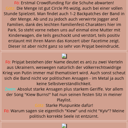
Fö:
Erstmal Crowdfunding für die Schuhe abwarten!
Götz:
Die Menge ist gut Circle Pit-wütig, auch bei einer vollen
Stunde Spielzeit. Man findet auch 1-2 Backpatches der Band in
der Menge. Ab und zu jedoch auch verwirrte Jogger and
Familien, dank des leichten Familienfest-Charakters hier im
Park. So steht vorne neben uns auf einmal eine Mutter mit
Kinderwagen, die teils geschockt und verstört, teils positiv
erstaunt mit ihren Mann das Konzert über Facetime zeigt.
Dieser ist aber nicht ganz so sehr von Pripjat beeindruckt.
Fö:
Pripjat bestehen (der Name deutet es an) zu zwei Vierteln
aus Ukrainern, weswegen natürlich der völkerrechtswidrige
Krieg von Putin immer mal thematisiert wird. Auch sonst scheut
sich die Band nicht vor politischen Ansagen - im Metal ja auch
keine Selbstverständlichkeit.
Zwen:
Absolut starke Ansagen plus starkem Geriffe. Vor allem
der Song "Kiew Burns!" hat nun seinen festen Sitz in meiner
Playlist.
Götz:
Starke Pluspunkte dafür!
Fö:
Warum sagen sie eigentlich "Kiew" und nicht "Kyïv"? Meine
politisch korrekte Seele ist entzürnt.