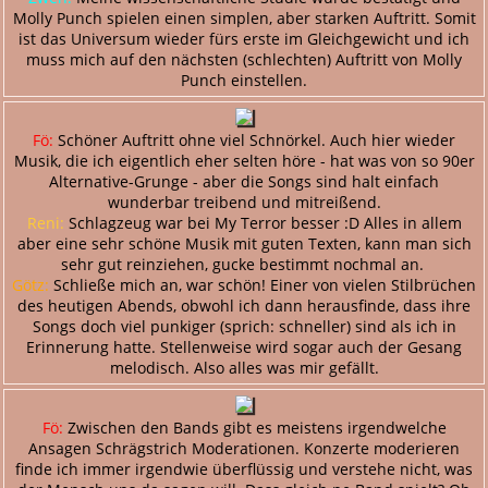
Molly Punch spielen einen simplen, aber starken Auftritt. Somit
ist das Universum wieder fürs erste im Gleichgewicht und ich
muss mich auf den nächsten (schlechten) Auftritt von Molly
Punch einstellen.
Fö:
Schöner Auftritt ohne viel Schnörkel. Auch hier wieder
Musik, die ich eigentlich eher selten höre - hat was von so 90er
Alternative-Grunge - aber die Songs sind halt einfach
wunderbar treibend und mitreißend.
Reni:
Schlagzeug war bei My Terror besser :D Alles in allem
aber eine sehr schöne Musik mit guten Texten, kann man sich
sehr gut reinziehen, gucke bestimmt nochmal an.
Götz:
Schließe mich an, war schön! Einer von vielen Stilbrüchen
des heutigen Abends, obwohl ich dann herausfinde, dass ihre
Songs doch viel punkiger (sprich: schneller) sind als ich in
Erinnerung hatte. Stellenweise wird sogar auch der Gesang
melodisch. Also alles was mir gefällt.
Fö:
Zwischen den Bands gibt es meistens irgendwelche
Ansagen Schrägstrich Moderationen. Konzerte moderieren
finde ich immer irgendwie überflüssig und verstehe nicht, was