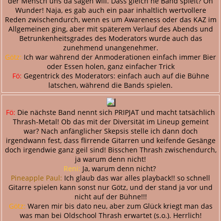
der Mensch uns da sagen will. Dass gleich ne Band spielt? Oh
Wunder! Naja, es gab auch ein paar inhaltlich wertvollere
Reden zwischendurch, wenn es um Awareness oder das KAZ im
Allgemeinen ging, aber mit späterem Verlauf des Abends und
Betrunkenheitsgrades des Moderators wurde auch das
zunehmend unangenehmer.
Götz:
Ich war während der Anmoderationen einfach immer Bier
oder Essen holen, ganz einfacher Trick
Fö:
Gegentrick des Moderators: einfach auch auf die Bühne
latschen, während die Bands spielen.
Fö:
Die nächste Band nennt sich PRIPJAT und macht tatsächlich
Thrash-Metal! Ob das mit der Diversität im Lineup gemeint
war? Nach anfänglicher Skepsis stelle ich dann doch
irgendwann fest, dass flirrende Gitarren und keifende Gesänge
doch irgendwie ganz geil sind! Bisschen Thrash zwischendurch,
ja warum denn nicht!
Reni:
Ja, warum denn nicht?
Pineapple Paul:
Ich glaub das war alles playback!! so schnell
Gitarre spielen kann sonst nur Götz, und der stand ja vor und
nicht auf der Bühne!!!
Götz:
Waren mir bis dato neu, aber zum Glück kriegt man das
was man bei Oldschool Thrash erwartet (s.o.). Herrlich!