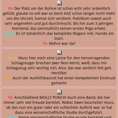
Fö:
Der Platz vor der Bühne ist schon echt sehr ordentlich
gefüllt, glaube so voll war es beim KAZ schon länger nicht mehr
um die Uhrzeit, hamse sich verdient. Publikum soweit auch
sehr angenehm und gut durchmischt. Bis hin zum 3-jährigen
Kleinkind, das (vermutlich) seinen ersten Pogo erlebt.
Zwen:
Es ist tatsächlich das komplette Wageni inkl. Hunde am
Start.
Fö:
Möhre war da?
Reni:
Muss hier noch eine Lanze für den hervorragenden
Schlagzeuger brechen (wer Reni kennt, weiß, dass mir
Schlagzeug sehr wichtig ist!). Also, das war wirklich fett geil.
Herzlike!
Götz:
Auch der Aushilfsbassist hat einen kompetenten Eindruck
gemacht
Fö:
Anschließend MOLLY PUNCH! Auch eine Band, die live
immer sehr viel Freude bereitet. Wobei Zwen beurteilen muss,
ob das nun ein guter oder ein schlechter Auftritt war, er hat
dazu eine wissenschaftliche Studie durchgeführt.
Zwen:
Meine wissenschaftliche Studie wurde bestätigt und