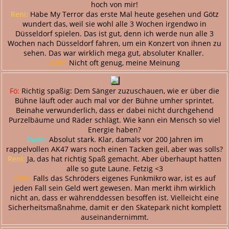
hoch von mir!
Reni:
Habe My Terror das erste Mal heute gesehen und Götz
wundert das, weil sie wohl alle 3 Wochen irgendwo in
Düsseldorf spielen. Das ist gut, denn ich werde nun alle 3
Wochen nach Düsseldorf fahren, um ein Konzert von ihnen zu
sehen. Das war wirklich mega gut, absoluter Knaller.
Götz:
Nicht oft genug, meine Meinung
Fö:
Richtig spaßig: Dem Sänger zuzuschauen, wie er über die
Bühne läuft oder auch mal vor der Bühne umher sprintet.
Beinahe verwunderlich, dass er dabei nicht durchgehend
Purzelbäume und Räder schlägt. Wie kann ein Mensch so viel
Energie haben?
Zwen:
Absolut stark. Klar, damals vor 200 Jahren im
rappelvollen AK47 wars noch einen Tacken geil, aber was solls?
Reni:
Ja, das hat richtig Spaß gemacht. Aber überhaupt hatten
alle so gute Laune. Fetzig <3
Götz:
Falls das Schröders eigenes Funkmikro war, ist es auf
jeden Fall sein Geld wert gewesen. Man merkt ihm wirklich
nicht an, dass er währenddessen besoffen ist. Vielleicht eine
Sicherheitsmaßnahme, damit er den Skatepark nicht komplett
auseinandernimmt.