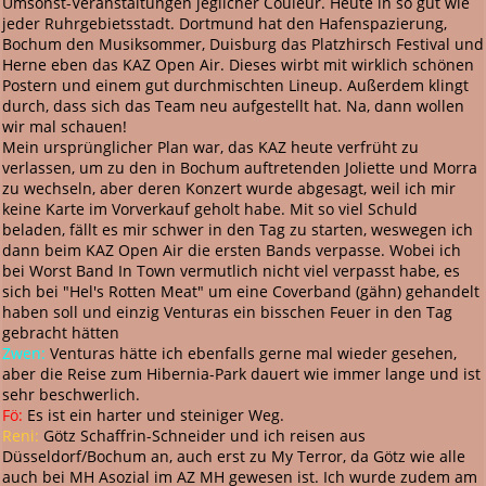
Umsonst-Veranstaltungen jeglicher Couleur. Heute in so gut wie
jeder Ruhrgebietsstadt. Dortmund hat den Hafenspazierung,
Bochum den Musiksommer, Duisburg das Platzhirsch Festival und
Herne eben das KAZ Open Air. Dieses wirbt mit wirklich schönen
Postern und einem gut durchmischten Lineup. Außerdem klingt
durch, dass sich das Team neu aufgestellt hat. Na, dann wollen
wir mal schauen!
Mein ursprünglicher Plan war, das KAZ heute verfrüht zu
verlassen, um zu den in Bochum auftretenden Joliette und Morra
zu wechseln, aber deren Konzert wurde abgesagt, weil ich mir
keine Karte im Vorverkauf geholt habe. Mit so viel Schuld
beladen, fällt es mir schwer in den Tag zu starten, weswegen ich
dann beim KAZ Open Air die ersten Bands verpasse. Wobei ich
bei Worst Band In Town vermutlich nicht viel verpasst habe, es
sich bei "Hel's Rotten Meat" um eine Coverband (gähn) gehandelt
haben soll und einzig Venturas ein bisschen Feuer in den Tag
gebracht hätten
Zwen:
Venturas hätte ich ebenfalls gerne mal wieder gesehen,
aber die Reise zum Hibernia-Park dauert wie immer lange und ist
sehr beschwerlich.
Fö:
Es ist ein harter und steiniger Weg.
Reni:
Götz Schaffrin-Schneider und ich reisen aus
Düsseldorf/Bochum an, auch erst zu My Terror, da Götz wie alle
auch bei MH Asozial im AZ MH gewesen ist. Ich wurde zudem am