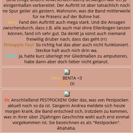
einigermaßen vorbereitet. Der Auftritt ist aber tatsächlich noch
ne Spur geiler als gestern. Wahnsinn, was die Band mittlerweile
für ne Präsenz auf der Bühne hat.
Reni:
Fand den Auftrittt auch mega stark. Und die Ansagen
zwischendurch, dass z.B. alle auch mal ohne Ellenbogen tanzen
können, fand ich sehr gut. Da denkt ja sonst auch niemand
freiwillig drüber nach, dass das geht (rr)
Pineapple Paul:
So richtig hat das aber auch nicht funktioniert.
Steckse halt auch nich drin wa.
Zwen:
Ja, hatte kurz überlegt mir Gliedmaßen zu amputieren,
habe dann aber doch lieber nicht getanzt.
Reni:
BENTA <3
Götz:
Oi
Fö:
Anschließend PESTPOCKEN! Oder das, was von Pestpocken
aktuell noch so da ist. Sängerin Andrea meldete sich heute
morgen krank, die Band entschied sich, trotzdem zu kommen,
was in ihrer über 25jährigen Geschichte wohl auch erst einmal
vorgekommen ist. Sie bezeichnen es als "Restpocken".
Ähähähä.