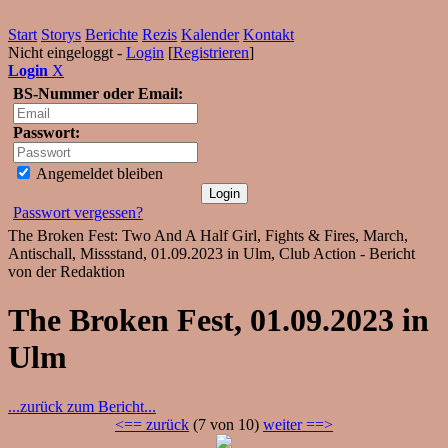
Start
Storys
Berichte
Rezis
Kalender
Kontakt
Nicht eingeloggt -
Login
[
Registrieren
]
Login
X
BS-Nummer oder Email:
Passwort:
Angemeldet bleiben
Passwort vergessen?
The Broken Fest: Two And A Half Girl, Fights & Fires, March,
Antischall, Missstand, 01.09.2023 in Ulm, Club Action - Bericht
von der Redaktion
The Broken Fest, 01.09.2023 in
Ulm
...zurück zum Bericht...
<== zurück
(7 von 10)
weiter ==>