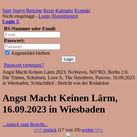
Start
Storys
Berichte
Rezis
Kalender
Kontakt
Nicht eingeloggt -
Login
[
Registrieren
]
Login
X
BS-Nummer oder Email:
Passwort:
Angemeldet bleiben
Passwort vergessen?
Angst Macht Keinen Lärm 2023: NoWaves, NO°RD, Berlin 2.0,
Die Tränen, Schubsen, Love A, The Sensitives, Pascow, 16.09.2023
in Wiesbaden, Schlachthof - Bericht von der Redaktion
Angst Macht Keinen Lärm,
16.09.2023 in Wiesbaden
...zurück zum Bericht...
<== zurück
(17 von 19)
weiter ==>