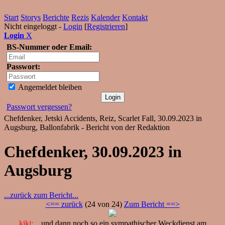
Start
Storys
Berichte
Rezis
Kalender
Kontakt
Nicht eingeloggt -
Login
[
Registrieren
]
Login
X
BS-Nummer oder Email:
Passwort:
Angemeldet bleiben
Passwort vergessen?
Chefdenker, Jetski Accidents, Reiz, Scarlet Fall, 30.09.2023 in
Augsburg, Ballonfabrik - Bericht von der Redaktion
Chefdenker, 30.09.2023 in
Augsburg
...zurück zum Bericht...
<== zurück
(24 von 24)
Zum Bericht ==>
kiki:
...und dann noch so ein sympathischer Weckdienst am