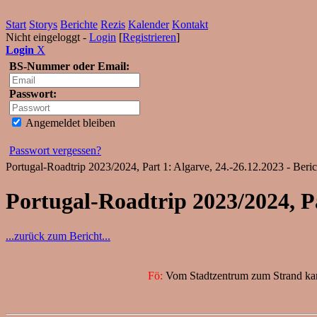
Start
Storys
Berichte
Rezis
Kalender
Kontakt
Nicht eingeloggt -
Login
[
Registrieren
]
Login
X
BS-Nummer oder Email:
Passwort:
Angemeldet bleiben
Passwort vergessen?
Portugal-Roadtrip 2023/2024, Part 1: Algarve, 24.-26.12.2023 - Beri
Portugal-Roadtrip 2023/2024, P
...zurück zum Bericht...
Fö:
Vom Stadtzentrum zum Strand kann