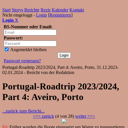
Start
Storys
Berichte
Rezis
Kalender
Kontakt
Nicht eingeloggt -
Login
[
Registrieren
]
Login
X
BS-Nummer oder Email:
Passwort:
Angemeldet bleiben
Passwort vergessen?
Portugal-Roadtrip 2023/2024, Part 4: Aveiro, Porto, 31.12.2023-
02.01.2024 - Bericht von der Redaktion
Portugal-Roadtrip 2023/2024,
Part 4: Aveiro, Porto
...zurück zum Bericht...
<== zurück
(4 von 28)
weiter ==>
Fö:
Früher wurden die Boote eingesetzt um Waren zu transportieren,