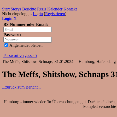
Start
Storys
Berichte
Rezis
Kalender
Kontakt
Nicht eingeloggt -
Login
[
Registrieren
]
Login
X
BS-Nummer oder Email:
Passwort:
Angemeldet bleiben
Passwort vergessen?
The Meffs, Shitshow, Schnaps, 31.01.2024 in Hamburg, Hafenklang 
The Meffs, Shitshow, Schnaps 
...zurück zum Bericht...
Hamburg - immer wieder für Überraschungen gut. Dachte ich doch, das
komplett verrauchte