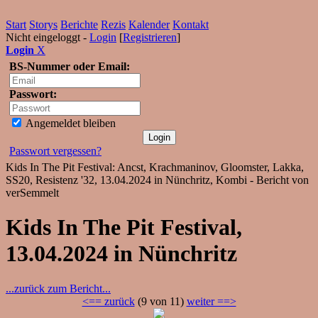
Start
Storys
Berichte
Rezis
Kalender
Kontakt
Nicht eingeloggt -
Login
[
Registrieren
]
Login
X
BS-Nummer oder Email:
Passwort:
Angemeldet bleiben
Passwort vergessen?
Kids In The Pit Festival: Ancst, Krachmaninov, Gloomster, Lakka,
SS20, Resistenz '32, 13.04.2024 in Nünchritz, Kombi - Bericht von
verSemmelt
Kids In The Pit Festival,
13.04.2024 in Nünchritz
...zurück zum Bericht...
<== zurück
(9 von 11)
weiter ==>