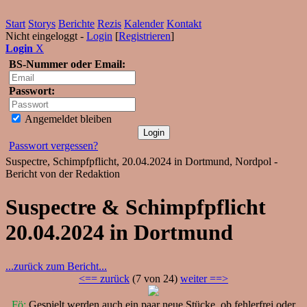
Start
Storys
Berichte
Rezis
Kalender
Kontakt
Nicht eingeloggt -
Login
[
Registrieren
]
Login
X
BS-Nummer oder Email:
Passwort:
Angemeldet bleiben
Passwort vergessen?
Suspectre, Schimpfpflicht, 20.04.2024 in Dortmund, Nordpol -
Bericht von der Redaktion
Suspectre & Schimpfpflicht
20.04.2024 in Dortmund
...zurück zum Bericht...
<== zurück
(7 von 24)
weiter ==>
Fö:
Gespielt werden auch ein paar neue Stücke, ob fehlerfrei oder